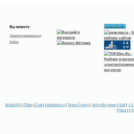
Вы можете
Зарегистрироваться
Войти
BrickUFA
|
ZTark
|
Софт
|
smetafor.ru
|
Техно-Голод
|
ЧеЧу.Ru
|
кино
|
Soft
|
:( 0
РУша
| |
П