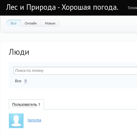
Лес и Природа - Хорошая погода.
Топи
Все
Онлайн
Новые
Люди
Все
B
Пользователь
berezka