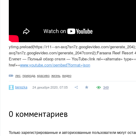
ytimg.preload(https://r11---sn-axq7sn7z.googlevideo.com/generate_204);y
axq7sn7z.googlevideo.com/generate_204?conn2);Faraana Reef Resor
Египет — Полный обзор отеля — YouTube<link rel=«alternate» type=«
href=«
www.youtube.com/oembed?format=json
лес
,
природа
,
красиво
,
жизнь
,
видео
berezka
24 декабря 2020, 07:05
349
0
комментариев
Только зарегистрированные и авторизованные пользователи могут оста