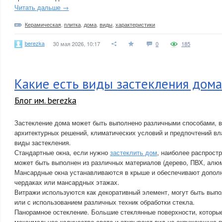
Читать дальше →
Керамическая
,
плитка
,
дома
,
виды
,
характеристики
berezka
30 мая 2026, 10:17
0
185
Какие есть виды застекления дома
Блог им. berezka
Застекление дома может быть выполнено различными способами, в
архитектурных решений, климатических условий и предпочтений вл
виды застекления.
Стандартные окна, если нужно
застеклить дом
, наиболее распрост
может быть выполнен из различных материалов (дерево, ПВХ, алюм
Мансардные окна устанавливаются в крыше и обеспечивают допол
чердаках или мансардных этажах.
Витражи используются как декоративный элемент, могут быть выпо
или с использованием различных техник обработки стекла.
Панорамное остекление. Большие стеклянные поверхности, которы
максимальное количество света и открывают вид на окружающую п