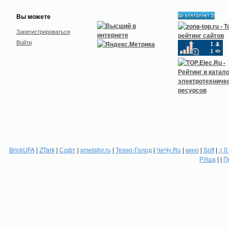
Вы можете
Зарегистрироваться
Войти
BrickUFA
|
ZTark
|
Софт
|
smetafor.ru
|
Техно-Голод
|
ЧеЧу.Ru
|
кино
|
Soft
|
:( 0
РУша
| |
П