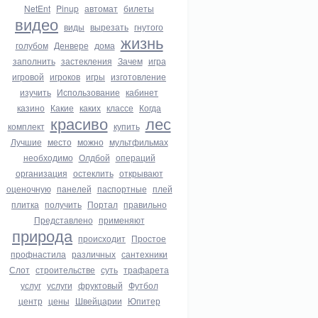
NetEnt
Pinup
автомат
билеты
видео
виды
вырезать
гнутого
жизнь
голубом
Денвере
дома
заполнить
застекления
Зачем
игра
игровой
игроков
игры
изготовление
изучить
Использование
кабинет
казино
Какие
каких
классе
Когда
красиво
лес
комплект
купить
Лучшие
место
можно
мультфильмах
необходимо
Олдбой
операций
организация
остеклить
открывают
оценочную
панелей
паспортные
плей
плитка
получить
Портал
правильно
Представлено
применяют
природа
происходит
Простое
профнастила
различных
сантехники
Слот
строительстве
суть
трафарета
услуг
услуги
фруктовый
Футбол
центр
цены
Швейцарии
Юпитер