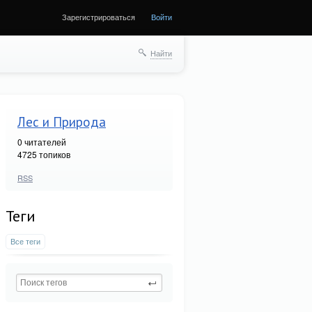
Зарегистрироваться
Войти
Найти
Лес и Природа
0
читателей
4725 топиков
RSS
Теги
Все теги