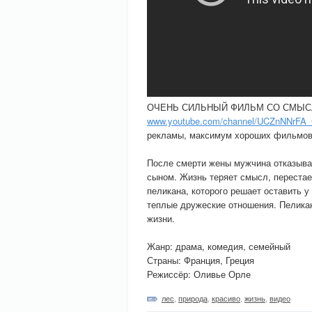
ОЧЕНЬ СИЛЬНЫЙ ФИЛЬМ СО СМЫСЛОМ!
www.youtube.com/channel/UCZnNNrF
рекламы, максимум хороших фильмов
После смерти жены мужчина отказыва
сыном. Жизнь теряет смысл, перестае
пеликана, которого решает оставить 
теплые дружеские отношения. Пеликан 
жизни.
Жанр: драма, комедия, семейный
Страны: Франция, Греция
Режиссёр: Оливье Орле
лес
,
природа
,
красиво
,
жизнь
,
видео