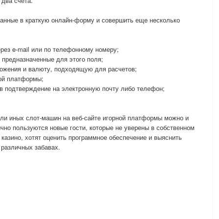
 два счета.
данные в краткую онлайн-форму и совершить еще несколько
ерез e-mail или по телефонному номеру;
в предназначенные для этого поля;
ложения и валюту, подходящую для расчетов;
вой платформы;
в подтверждение на электронную почту либо телефон;
.
или иных слот-машин на веб-сайте игорной платформы можно и
ычно пользуются новые гости, которые не уверены в собственном
казино, хотят оценить программное обеспечение и выяснить
 различных забавах.