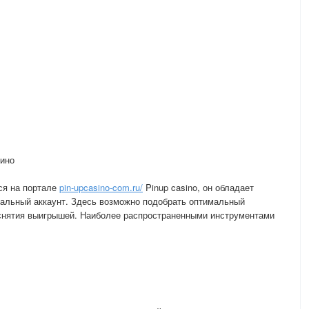
зино
ся на портале
pin-upcasino-com.ru/
Pinup casino, он обладает
нальный аккаунт. Здесь возможно подобрать оптимальный
 снятия выигрышей. Наиболее распространенными инструментами