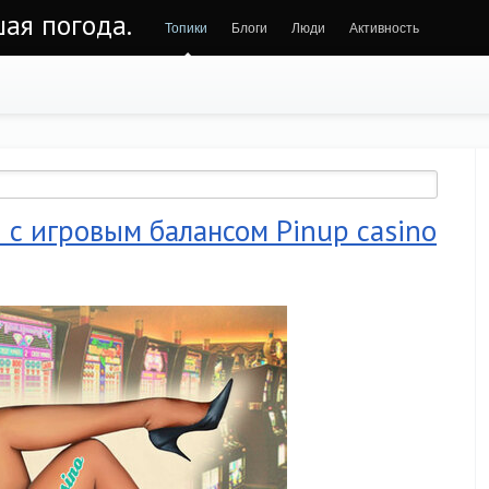
шая погода.
Топики
Блоги
Люди
Активность
с игровым балансом Pinup casino