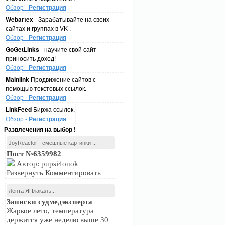
Обзор -
Регистрация
Webartex
- Зарабатывайте на своих
сайтах и группах в VK .
Обзор -
Регистрация
GoGetLinks
- научите свой сайт
приносить доход!
Обзор -
Регистрация
Mainlink
Продвижение сайтов с
помощью текстовых ссылок.
Обзор -
Регистрация
LinkFeed
Биржа ссылок.
Обзор -
Регистрация
Развлечения на выбор !
JoyReactor - смешные картинки ...
Пост №6359982
Автор: pupsi4onok
Развернуть Комментировать
Лента ЯПлакалъ...
Записки судмедэксперта
Жаркое лето, температура
держится уже неделю выше 30