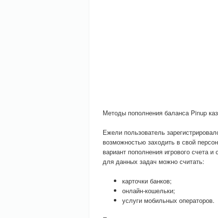
Методы пополнения баланса Pinup ка
Ежели пользователь зарегистрировал
возможностью заходить в свой персо
вариант пополнения игрового счета и
для данных задач можно считать:
карточки банков;
онлайн-кошельки;
услуги мобильных операторов.