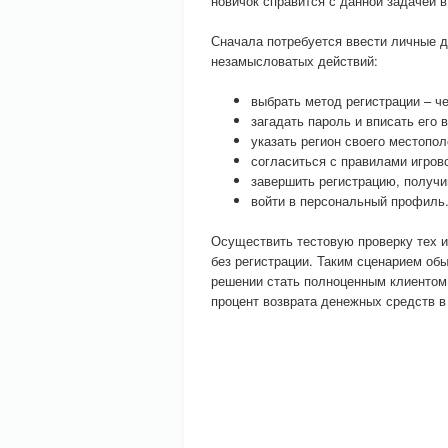
новичок справится с данной задачей в
Сначала потребуется ввести личные 
незамысловатых действий:
выбрать метод регистрации – ч
загадать пароль и вписать его 
указать регион своего местопо
согласиться с правилами игро
завершить регистрацию, получи
войти в персональный профиль
Осуществить тестовую проверку тех 
без регистрации. Таким сценарием об
решении стать полноценным клиентом 
процент возврата денежных средств в