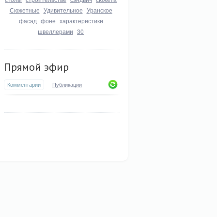
Сюжетные
Удивительное
Уранское
фасад
фоне
характеристики
швеллерами
30
Прямой эфир
Комментарии
Публикации