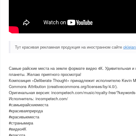
Тут красивая рекламная продукция на иностранном сайте
oklejan
Самые райские места на земле формате видео 4К. Удивительная и
планеты. Желаю приятного просмотра!
Композиция «Deliberate Thought» принадлежит исполнителю Kevin M
Commons Attribution (creativecommons.org/licenses/by/4.0/).
Оригинальная версия: incompetech.com/music/royalty-free/?keywords=
Исполнитель: incompetech.com/
#самыерайскиеместа
#красиваяприрода
#красивыеместа
#странымира
#видео4К
#красота