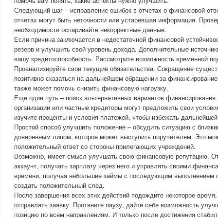
помочь вам понять, какие аспекты нужно улучшить.
Следующий шаг – исправление ошибок в отчетах о финансовой отве
отчетах могут быть неточности или устаревшая информация. Провер
необходимости оспаривайте некорректные данные.
Если причина заключается в недостаточной финансовой устойчивос
резерв и улучшить свой уровень дохода. Дополнительные источник
вашу кредитоспособность. Рассмотрите возможность временной по
Проанализируйте свои текущие обязательства. Сокращение сущес
позитивно сказаться на дальнейшем обращении за финансирование
также может помочь снизить финансовую нагрузку.
Еще один путь – поиск альтернативных вариантов финансировани
организации или частные кредиторы могут предложить свои услови
изучите проценты и условия платежей, чтобы избежать дальнейшей
Простой способ улучшить положение – обсудить ситуацию с близк
доверенным лицом, которое может выступить поручителем. Это мо
положительный ответ со стороны прилегающих учреждений.
Возможно, имеет смысл улучшать свою финансовую репутацию. О
аккаунт, получать зарплату через него и управлять своими финанс
времени, получая небольшие займы с последующим выполнением о
создать положительный след.
После завершения всех этих действий подождите некоторое время,
отправлять заявку. Протяните паузу, дайте себе возможность улу
позицию по всем направлениям. И только после достижения стаби