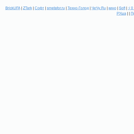
BrickUFA
|
ZTark
|
Софт
|
smetafor.ru
|
Техно-Голод
|
ЧеЧу.Ru
|
кино
|
Soft
|
:( 0
РУша
| |
П