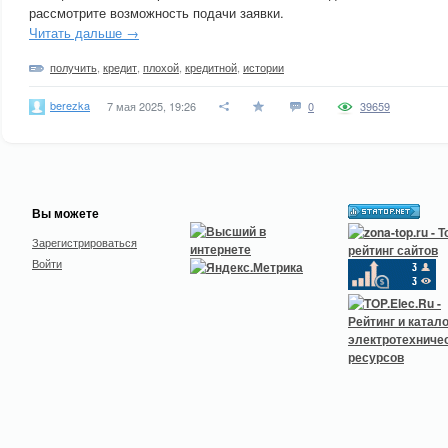
рассмотрите возможность подачи заявки.
Читать дальше →
получить
,
кредит
,
плохой
,
кредитной
,
истории
berezka
7 мая 2025, 19:26
0
39659
Вы можете
Зарегистрироваться
Войти