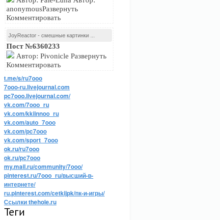
Автор: Pale-Luna Автор:
anonymousРазвернуть
Комментировать
JoyReactor - смешные картинки ...
Пост №6360233
Автор: Pivonicle Развернуть
Комментировать
t.me/s/ru7ooo
7ooo-ru.livejournal.com
pc7ooo.livejournal.com/
vk.com/7ooo_ru
vk.com/kkiinnoo_ru
vk.com/auto_7ooo
vk.com/pc7ooo
vk.com/sport_7ooo
ok.ru/ru7ooo
ok.ru/pc7ooo
my.mail.ru/community/7ooo/
pinterest.ru/7ooo_ru/высший-в-
интернете/
ru.pinterest.com/cetkijpk/пк-и-игры/
Ссылки thehole.ru
Теги