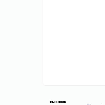
Вы можете