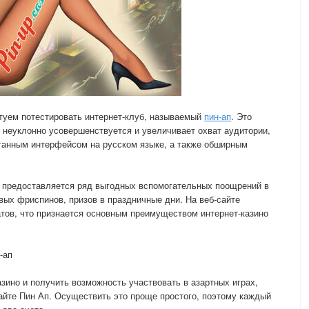
туем потестировать интернет-клуб, называемый
пин-ап
. Это
 неуклонно усовершенствуется и увеличивает охват аудитории,
отанным интерфейсом на русском языке, а также обширным
 предоставляется ряд выгодных вспомогательных поощрений в
ых фриспинов, призов в праздничные дни. На веб-сайте
тов, что признается основным преимуществом интернет-казино
-ап
зино и получить возможность участвовать в азартных играх,
сайте Пин Ап. Осуществить это проще простого, поэтому каждый