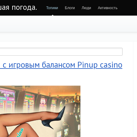
шая погода.
Топики
Блоги
Люди
Активность
с игровым балансом Pinup casino