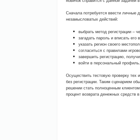
новичок справится с данной задачей в
Сначала потребуется ввести личные 
незамысловатых действий:
выбрать метод регистрации – ч
загадать пароль и вписать его 
указать регион своего местопо
согласиться с правилами игро
завершить регистрацию, получи
войти в персональный профиль
Осуществить тестовую проверку тех 
без регистрации. Таким сценарием об
решении стать полноценным клиентом 
процент возврата денежных средств в