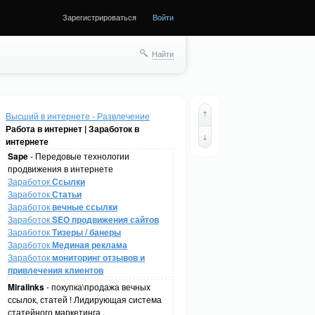
Зарегистрироваться
Войти
Найти
Высший в интернете - Развлечение
Работа в интернет | Заработок в
интернете
Sape
- Передовые технологии
продвижения в интернете
Заработок
Ссылки
Заработок
Статьи
Заработок
вечные ссылки
Заработок
SEO продвижения сайтов
Заработок
Тизеры / банеры
Заработок
Мединая реклама
Заработок
мониторинг отзывов и
привлечения клиентов
Miralinks
- покупка\продажа вечных
ссылок, статей ! Лидирующая система
статейного маркетинга .