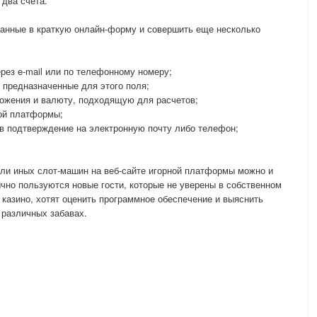
 два счета.
данные в краткую онлайн-форму и совершить еще несколько
ерез e-mail или по телефонному номеру;
в предназначенные для этого поля;
ложения и валюту, подходящую для расчетов;
вой платформы;
в подтверждение на электронную почту либо телефон;
.
или иных слот-машин на веб-сайте игорной платформы можно и
ычно пользуются новые гости, которые не уверены в собственном
казино, хотят оценить программное обеспечение и выяснить
 различных забавах.