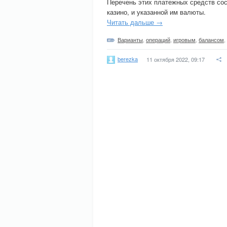
Перечень этих платежных средств сос
казино, и указанной им валюты.
Читать дальше →
Варианты
,
операций
,
игровым
,
балансом
,
berezka
11 октября 2022, 09:17